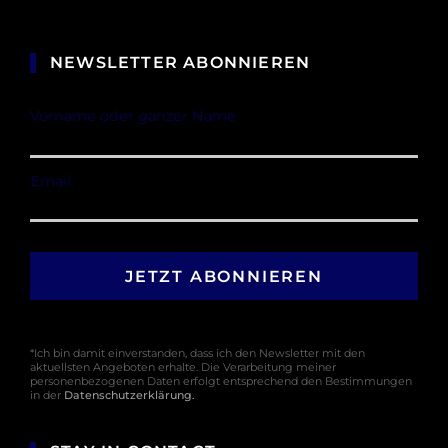
NEWSLETTER ABONNIEREN
Vorname oder ganzer Name
Email
*Ich bin damit einverstanden, dass ich den Newsletter mit den
aktuellsten Angeboten erhalte. Die Verarbeitung meiner
personenbezogenen Daten erfolgt entsprechend den Bestimmungen
in der
Datenschutzerklärung
.