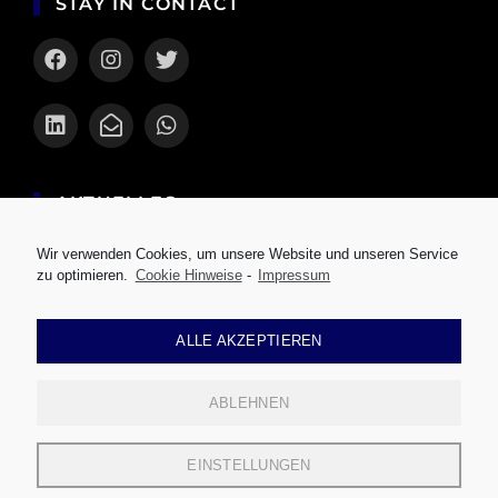
STAY IN CONTACT
AKTUELLES
Die besten Smartphones 2023 im Vergleich
Wir verwenden Cookies, um unsere Website und unseren Service
zu optimieren.
Cookie Hinweise
-
Impressum
Innovative Peripheriegeräte für Computer
Kamera-Objektive für die perfekte
ALLE AKZEPTIEREN
Aufnahme
Die Zukunft des Cloud Gaming
ABLEHNEN
EINSTELLUNGEN