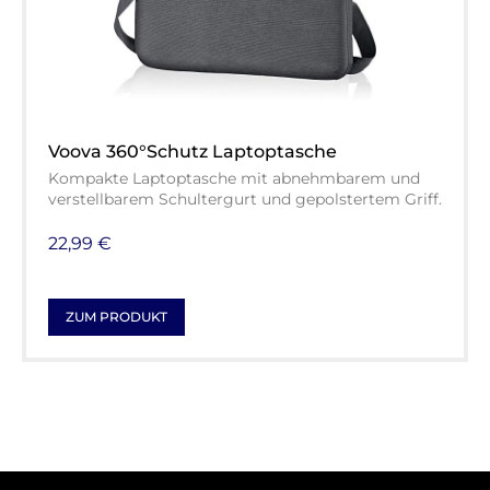
Voova 360°Schutz Laptoptasche
Kompakte Laptoptasche mit abnehmbarem und
verstellbarem Schultergurt und gepolstertem Griff.
22,99 €
ZUM PRODUKT